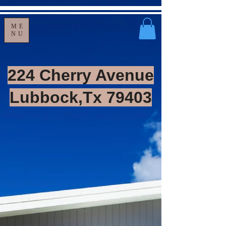
ME
NU
224 Cherry Avenue
Lubbock,Tx 79403